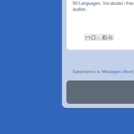
50 Languages
. Vocabulari i fra
àudios.
Subscriure's a:
Missatges (Atom