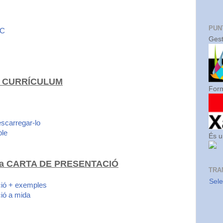
PUN
OC
Gest
teu CURRÍCULUM
Form
escarregar-lo
ple
És u
 teva CARTA DE PRESENTACIÓ
TRA
Sel
ció + exemples
ió a mida