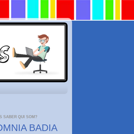
S SABER QUI SOM?
ÒMNIA BADIA