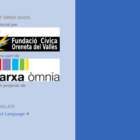
T ÒMNIA BADIA
ionat per
a part de
n projecte de
NSLATE
ect Language
▼