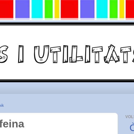
ik
VOL
feina