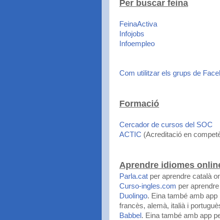
Per buscar feina
FeinaActiva
Infojobs
Infoempleo
Com utilitzar els grups de Fac
Formació
Cercador de cursos del SOC
ACTIC
(Acreditació en competèn
Aprendre idiomes onlin
Parla.cat
per aprendre català on
Curso-ingles.com
per aprendre 
Duolingo
. Eina també amb app p
francès, alemà, italià i portuguè
Babbel
. Eina també amb app per