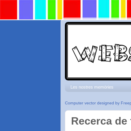
Les nostres memòries
Computer vector designed by Freep
Recerca de 